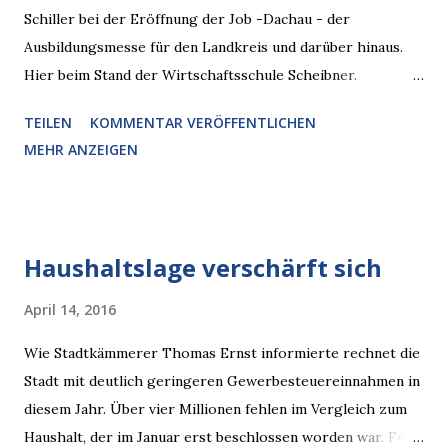
Schiller bei der Eröffnung der Job -Dachau - der
Ausbildungsmesse für den Landkreis und darüber hinaus.
Hier beim Stand der Wirtschaftsschule Scheibner.
Zahlreiche Stände warteten bereits ab 9 Uhr auf den
TEILEN
KOMMENTAR VERÖFFENTLICHEN
großen Andrang. Großer Respekt an alle Mitwirkenden bei
MEHR ANZEIGEN
der Organisation und natürlich insbesondere den
Ausstellern. Die Arbeit und Wirtschaftskraft von morgen
wurde hier schon heute angepackt. Übrigens: die CSU-
Fraktion hatte sich im vergangenen Jahr dafür eingesetzt,
Haushaltslage verschärft sich
dass die Fassade des Gebäudes der Wirtschaftsschule
endlich wieder hergerichtet wird. In den Sommerferien soll
April 14, 2016
es nun soweit sein.
Wie Stadtkämmerer Thomas Ernst informierte rechnet die
Stadt mit deutlich geringeren Gewerbesteuereinnahmen in
diesem Jahr. Über vier Millionen fehlen im Vergleich zum
Haushalt, der im Januar erst beschlossen worden war. Für