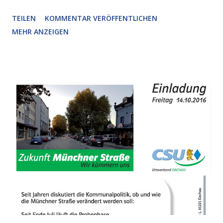
die CSU heißt dies zweierlei: Das Signal im Dezember den
TEILEN
KOMMENTAR VERÖFFENTLICHEN
Haushalt abzulehnen war nicht aus der Luft gegriffen. Es
MEHR ANZEIGEN
war offenkundig, dass der Entwurf auf Kante genäht ist und
bei einer Verschlechterung der Gewerbesteuereinnahmen
ein Problem auftreten wird. Insofern gut, dass der
Kompromiss vom Januar zumindest gewisse Einsparungen
ermöglicht hat. Zum anderen muss die Stadt das Thema
Gewerbeentwicklung forcieren. Es braucht nun rasche
Fortschritte bei der Entwicklung südlich Siemensstraße in
Dachau-Ost. Die CSU-Fraktion hat daher um einen
Statusbericht gebeten. Ein verlässlicher Zeitplan ist
überfällig. Auch das Thema Gewerbeentwicklungskonzept
unter Beteiligung der Bürger soll nun zeitnah konkrete
Ergebni...